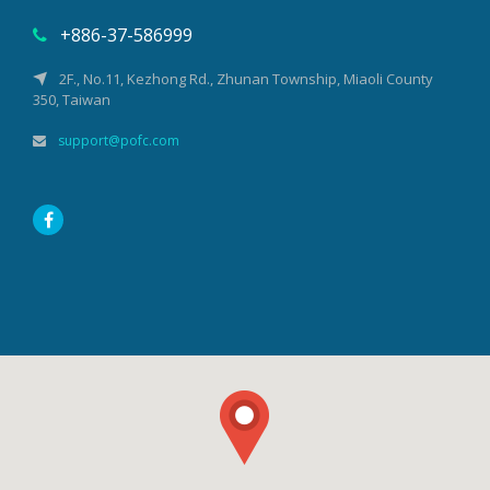
+886-37-586999
2F., No.11, Kezhong Rd., Zhunan Township, Miaoli County
350, Taiwan
support@pofc.com