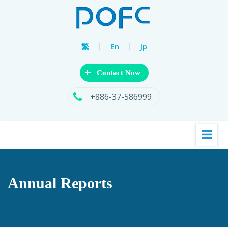
|
|
繁
En
Jp
+
Contact Now
+886-37-586999
Annual Reports